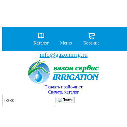
8 (929)
962-00-63
8 (929)
962-01-18
Каталог
Меню
Корзина
бесплатно по России
info@gazonirrig.ru
Скачать прайс-лист
Скачать каталог