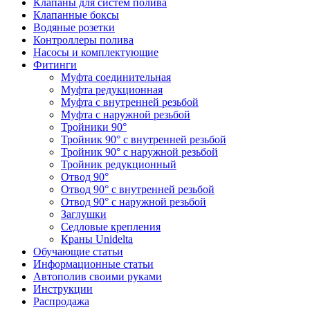
Клапаны для систем полива
Клапанные боксы
Водяные розетки
Контроллеры полива
Насосы и комплектующие
Фитинги
Муфта соединительная
Муфта редукционная
Муфта с внутренней резьбой
Муфта с наружной резьбой
Тройники 90°
Тройник 90° с внутренней резьбой
Тройник 90° с наружной резьбой
Тройник редукционный
Отвод 90°
Отвод 90° с внутренней резьбой
Отвод 90° с наружной резьбой
Заглушки
Седловые крепления
Краны Unidelta
Обучающие статьи
Информационные статьи
Автополив своими руками
Инструкции
Распродажа