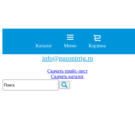
8 (929)
962-00-63
8 (929)
962-01-18
Каталог
Меню
Корзина
бесплатно по России
info@gazonirrig.ru
Скачать прайс-лист
Скачать каталог