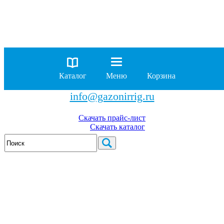
8 (929)
962-00-63
8 (929)
962-01-18
Каталог
Меню
Корзина
бесплатно по России
info@gazonirrig.ru
Скачать прайс-лист
Скачать каталог