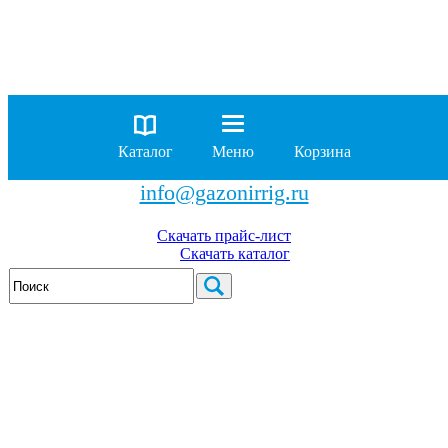
8 (929)
962-00-63
8 (929)
962-01-18
Каталог
Меню
Корзина
бесплатно по России
info@gazonirrig.ru
Скачать прайс-лист
Скачать каталог