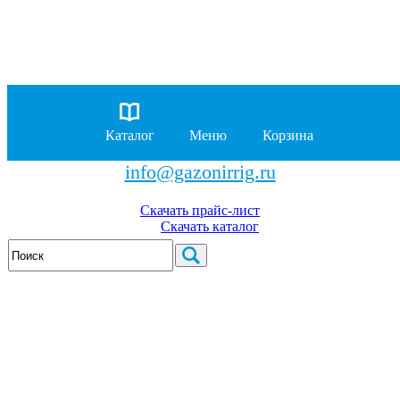
8 (929)
962-00-63
8 (929)
962-01-18
Каталог
Меню
Корзина
бесплатно по России
info@gazonirrig.ru
Скачать прайс-лист
Скачать каталог