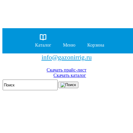
8 (929)
962-00-63
8 (929)
962-01-18
Каталог
Меню
Корзина
бесплатно по России
info@gazonirrig.ru
Скачать прайс-лист
Скачать каталог