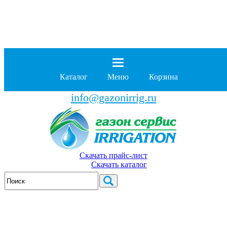
8 (929)
962-00-63
8 (929)
962-01-18
Каталог
Меню
Корзина
бесплатно по России
info@gazonirrig.ru
Скачать прайс-лист
Скачать каталог