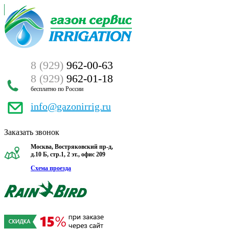
8 (929)
962-00-63
8 (929)
962-01-18
бесплатно по России
info@gazonirrig.ru
Заказать звонок
Москва, Востряковский пр-д,
д.10 Б, стр.1, 2 эт., офис 209
Схема проезда