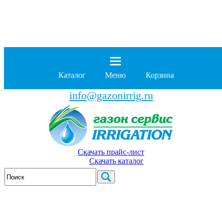
8 (929)
962-00-63
8 (929)
962-01-18
Каталог
Меню
Корзина
бесплатно по России
info@gazonirrig.ru
Скачать прайс-лист
Скачать каталог