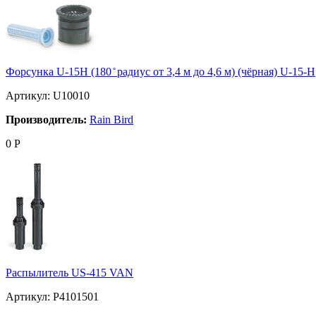
Форсунка U-15Н (180 ̊ радиус от 3,4 м до 4,6 м) (чёрная) U-15-Н
Артикул: U10010
Производитель:
Rain Bird
0
Р
Распылитель US-415 VAN
Артикул: P4101501