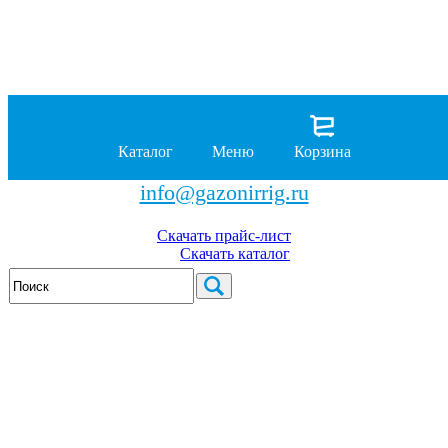
8 (929)
962-00-63
8 (929)
962-01-18
Каталог
Меню
Корзина
бесплатно по России
info@gazonirrig.ru
Скачать прайс-лист
Скачать каталог