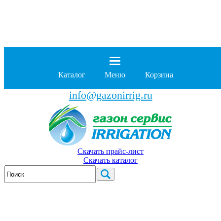
8 (929)
962-00-63
8 (929)
962-01-18
Каталог
Меню
Корзина
бесплатно по России
info@gazonirrig.ru
Скачать прайс-лист
Скачать каталог