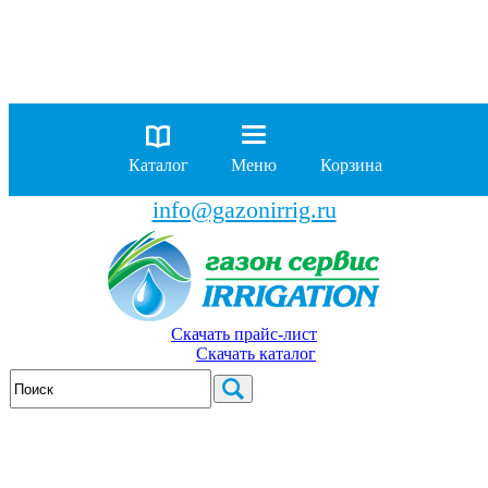
8 (929)
962-00-63
8 (929)
962-01-18
Каталог
Меню
Корзина
бесплатно по России
info@gazonirrig.ru
Скачать прайс-лист
Скачать каталог