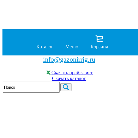
8 (929)
962-00-63
8 (929)
962-01-18
Каталог
Меню
Корзина
бесплатно по России
info@gazonirrig.ru
Скачать прайс-лист
Скачать каталог