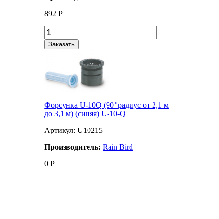
892
Р
Заказать
Форсунка U-10Q (90 ̊ радиус от 2,1 м
до 3,1 м) (синяя) U-10-Q
Артикул: U10215
Производитель:
Rain Bird
0
Р