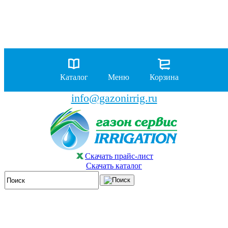
8 (929)
962-00-63
8 (929)
962-01-18
Каталог
Меню
Корзина
бесплатно по России
info@gazonirrig.ru
Скачать прайс-лист
Скачать каталог