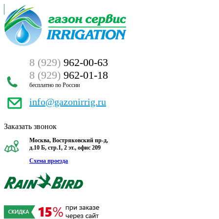
8 (929)
962-00-63
8 (929)
962-01-18
бесплатно по России
info@gazonirrig.ru
Заказать звонок
Москва, Востряковский пр-д,
д.10 Б, стр.1, 2 эт., офис 209
Схема проезда