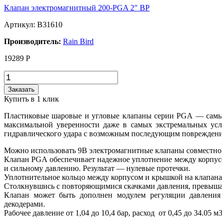
Клапан электромагнитный 200-PGA 2" BP
Артикул: B31610
Производитель:
Rain Bird
19289
Р
Заказать
Купить в 1 клик
Пластиковые шаровые и угловые клапаны серии PGA — cамые
максимальной уверенности даже в самых экстремальных усл
гидравлического удара с возможным последующим повреждени
Можно использовать 9В электромагнитные клапаны совместно 
Клапан PGA обеспечивает надежное уплотнение между корпус
и сильному давлению. Результат — нулевые протечки.
Уплотнительное кольцо между корпусом и крышкой на клапанах
Столкнувшись с повторяющимися скачками давления, превышаю
Клапан может быть дополнен модулем регуляции давления 
декодерами.
Рабочее давление от 1,04 до 10,4 бар, расход от 0,45 до 34.05 м