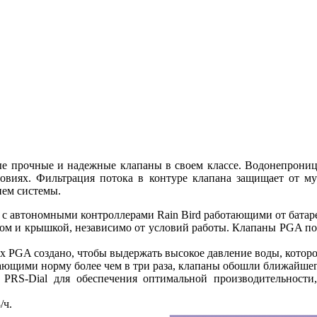
 прочные и надежные клапаны в своем классе. Водонепрониц
овиях. Фильтрация потока в контуре клапана защищает от мус
ем системы.
с автономными контроллерами Rain Bird работающими от батар
ом и крышкой, независимо от условий работы. Клапаны PGA по
 PGA создано, чтобы выдержать высокое давление воды, которо
щими норму более чем в три раза, клапаны обошли ближайшего 
PRS-Dial для обеспечения оптимальной производительности,
3/ч.