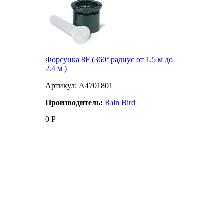
Форсунка 8F (360° радиус от 1.5 м до
2.4 м )
Артикул: A4701801
Производитель:
Rain Bird
0
Р