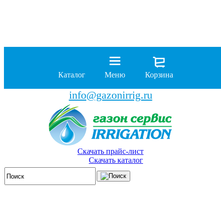
8 (929)
962-00-63
8 (929)
962-01-18
Каталог
Меню
Корзина
бесплатно по России
info@gazonirrig.ru
Скачать прайс-лист
Скачать каталог