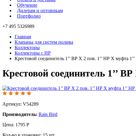
Обучение
Дилерам и оптовикам
Портфолио
+7 495 5326989
Главная
Клапаны для систем полива
Коллекторы
Коллекторы с НР
Крестовой соединитель 1’’ ВР X 2 пов. 1’’ НР X муфта 1’’
Крестовой соединитель 1’’ ВР 
Артикул: V54289
Производитель:
Rain Bird
Цена:
1795
Р
Кол-во в упаковке:
15
шт.