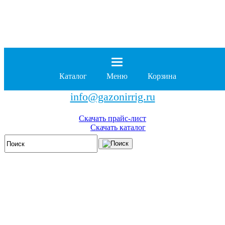
8 (929)
962-00-63
8 (929)
962-01-18
Каталог
Меню
Корзина
бесплатно по России
info@gazonirrig.ru
Скачать прайс-лист
Скачать каталог