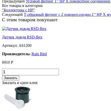
Предыдущий
Угловой фитинг 1’’ НР X поворотное соединение 
Все товары в категории
"Коллекторы с НР"
Следующий
Т-образный фитинг с 2 поворот.соедин.1’’ НР X му
С этим товаром покупают
Датчик дождя RSD-Bex
Артикул: A61200
Производитель:
Rain Bird
6910
Р
Заказать
Заказать в один клик