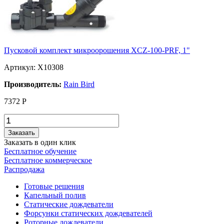
Пусковой комплект микроорошения XCZ-100-PRF, 1"
Артикул: X10308
Производитель:
Rain Bird
7372
Р
Заказать
Заказать в один клик
Бесплатное обучение
Бесплатное коммерческое
Распродажа
Готовые решения
Капельный полив
Статические дождеватели
Форсунки статических дождевателей
Роторные дождеватели