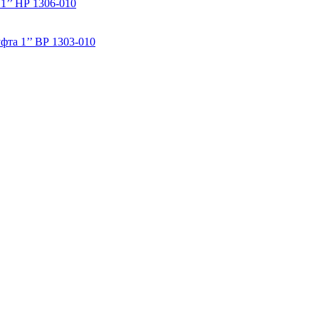
1’’ НР 1306-010
фта 1’’ ВР 1303-010