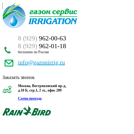
8 (929)
962-00-63
8 (929)
962-01-18
бесплатно по России
info@gazonirrig.ru
Заказать звонок
Москва, Востряковский пр-д,
д.10 Б, стр.1, 2 эт., офис 209
Схема проезда