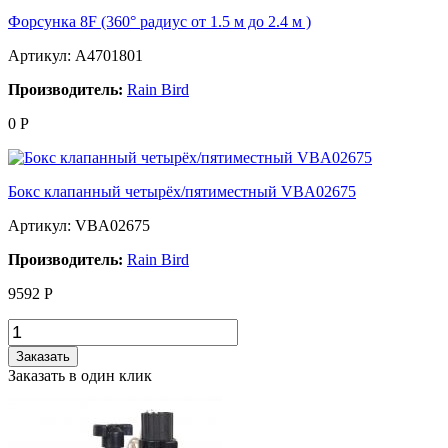
Форсунка 8F (360° радиус от 1.5 м до 2.4 м )
Артикул: A4701801
Производитель:
Rain Bird
0
Р
Бокс клапанный четырёх/пятиместный VBA02675
Артикул: VBA02675
Производитель:
Rain Bird
9592
Р
Заказать
Заказать в один клик