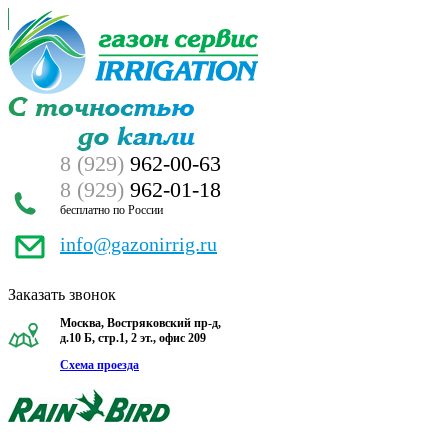
8 (929)
962-00-63
8 (929)
962-01-18
бесплатно по России
info@gazonirrig.ru
Заказать звонок
Москва, Востряковский пр-д,
д.10 Б, стр.1, 2 эт., офис 209
Схема проезда