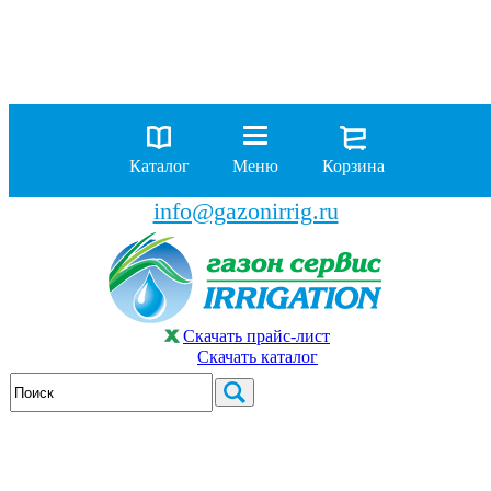
8 (929)
962-00-63
8 (929)
962-01-18
Каталог
Меню
Корзина
бесплатно по России
info@gazonirrig.ru
Скачать прайс-лист
Скачать каталог