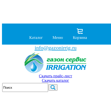
8 (929)
962-00-63
8 (929)
962-01-18
Каталог
Меню
Корзина
бесплатно по России
info@gazonirrig.ru
Скачать прайс-лист
Скачать каталог