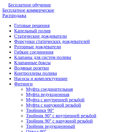
Бесплатное обучение
Бесплатное коммерческое
Распродажа
Готовые решения
Капельный полив
Статические дождеватели
Форсунки статических дождевателей
Роторные дождеватели
Гибкие соединения
Клапаны для систем полива
Клапанные боксы
Водяные розетки
Контроллеры полива
Насосы и комплектующие
Фитинги
Муфта соединительная
Муфта редукционная
Муфта с внутренней резьбой
Муфта с наружной резьбой
Тройники 90°
Тройник 90° с внутренней резьбой
Тройник 90° с наружной резьбой
Тройник редукционный
Отвод 90°