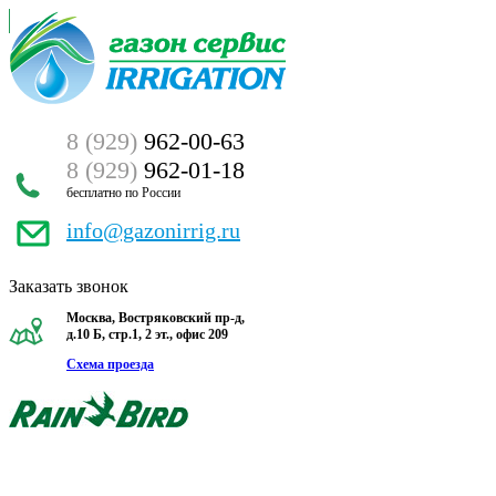
8 (929)
962-00-63
8 (929)
962-01-18
бесплатно по России
info@gazonirrig.ru
Заказать звонок
Москва, Востряковский пр-д,
д.10 Б, стр.1, 2 эт., офис 209
Схема проезда