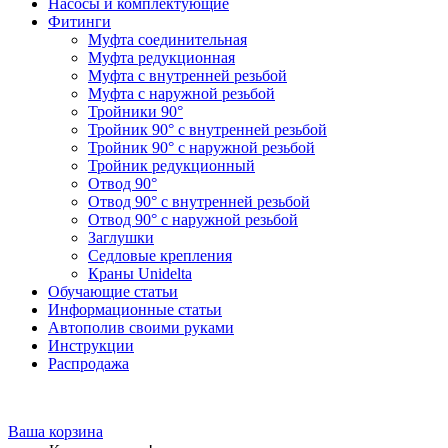
Насосы и комплектующие
Фитинги
Муфта соединительная
Муфта редукционная
Муфта с внутренней резьбой
Муфта с наружной резьбой
Тройники 90°
Тройник 90° с внутренней резьбой
Тройник 90° с наружной резьбой
Тройник редукционный
Отвод 90°
Отвод 90° с внутренней резьбой
Отвод 90° с наружной резьбой
Заглушки
Седловые крепления
Краны Unidelta
Обучающие статьи
Информационные статьи
Автополив своими руками
Инструкции
Распродажа
Ваша корзина