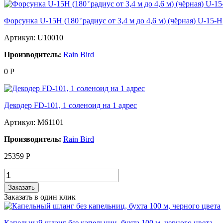
Форсунка U-15Н (180 ̊ радиус от 3,4 м до 4,6 м) (чёрная) U-15-Н
Артикул: U10010
Производитель:
Rain Bird
0
Р
Декодер FD-101, 1 соленоид на 1 адрес
Артикул: M61101
Производитель:
Rain Bird
25359
Р
Заказать
Заказать в один клик
Капельный шланг без капельниц, бухта 100 м, черного цвета