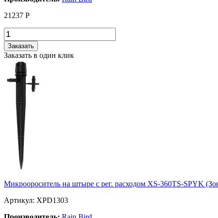
21237
Р
Заказать
Заказать в один клик
Микроороситель на штыре с рег. расходом XS-360TS-SPYK (Зо
Артикул: XPD1303
Производитель:
Rain Bird