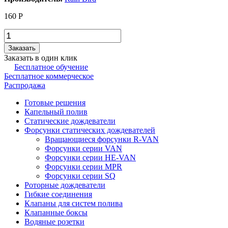
160
Р
Заказать
Заказать в один клик
Бесплатное обучение
Бесплатное коммерческое
Распродажа
Готовые решения
Капельный полив
Статические дождеватели
Форсунки статических дождевателей
Вращающиеся форсунки R-VAN
Форсунки серии VAN
Форсунки серии HE-VAN
Форсунки серии MPR
Форсунки серии SQ
Роторные дождеватели
Гибкие соединения
Клапаны для систем полива
Клапанные боксы
Водяные розетки