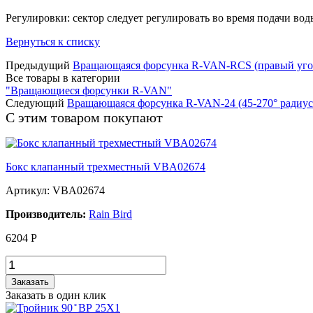
Регулировки: сектор следует регулировать во время подачи вод
Вернуться к списку
Предыдущий
Вращающаяся форсунка R-VAN-RCS (правый угол 
Все товары в категории
"Вращающиеся форсунки R-VAN"
Следующий
Вращающаяся форсунка R-VAN-24 (45-270° радиус от
С этим товаром покупают
Бокс клапанный трехместный VBA02674
Артикул: VBA02674
Производитель:
Rain Bird
6204
Р
Заказать
Заказать в один клик