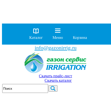
8 (929)
962-00-63
8 (929)
962-01-18
Каталог
Меню
Корзина
бесплатно по России
info@gazonirrig.ru
Скачать прайс-лист
Скачать каталог