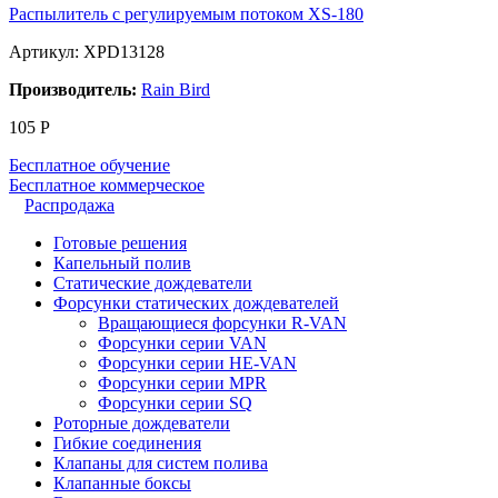
Распылитель с регулируемым потоком XS-180
Артикул: XPD13128
Производитель:
Rain Bird
105
Р
Бесплатное обучение
Бесплатное коммерческое
Распродажа
Готовые решения
Капельный полив
Статические дождеватели
Форсунки статических дождевателей
Вращающиеся форсунки R-VAN
Форсунки серии VAN
Форсунки серии HE-VAN
Форсунки серии MPR
Форсунки серии SQ
Роторные дождеватели
Гибкие соединения
Клапаны для систем полива
Клапанные боксы