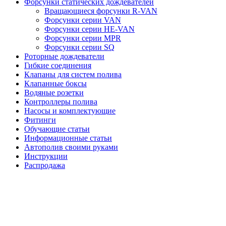
Форсунки статических дождевателей
Вращающиеся форсунки R-VAN
Форсунки серии VAN
Форсунки серии HE-VAN
Форсунки серии MPR
Форсунки серии SQ
Роторные дождеватели
Гибкие соединения
Клапаны для систем полива
Клапанные боксы
Водяные розетки
Контроллеры полива
Насосы и комплектующие
Фитинги
Обучающие статьи
Информационные статьи
Автополив своими руками
Инструкции
Распродажа