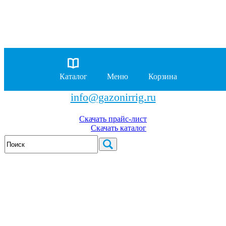
8 (929)
962-00-63
8 (929)
962-01-18
Каталог
Меню
Корзина
бесплатно по России
info@gazonirrig.ru
Скачать прайс-лист
Скачать каталог