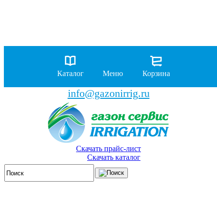
8 (929)
962-00-63
8 (929)
962-01-18
Каталог
Меню
Корзина
бесплатно по России
info@gazonirrig.ru
Скачать прайс-лист
Скачать каталог