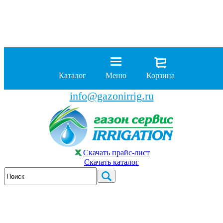
8 (929)
962-00-63
8 (929)
962-01-18
Каталог
Меню
Корзина
бесплатно по России
info@gazonirrig.ru
Скачать прайс-лист
Скачать каталог