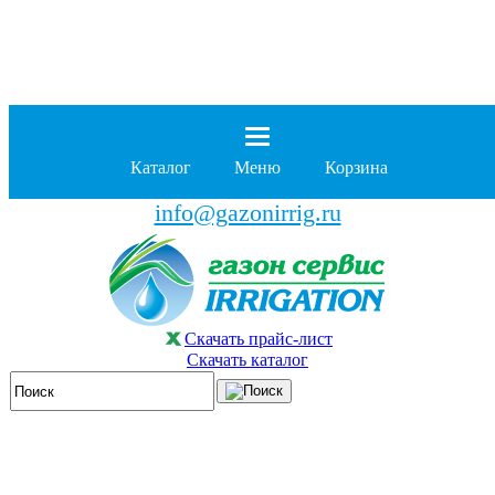
8 (929)
962-00-63
8 (929)
962-01-18
Каталог
Меню
Корзина
бесплатно по России
info@gazonirrig.ru
Скачать прайс-лист
Скачать каталог