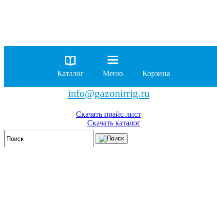
8 (929)
962-00-63
8 (929)
962-01-18
Каталог
Меню
Корзина
бесплатно по России
info@gazonirrig.ru
Скачать прайс-лист
Скачать каталог